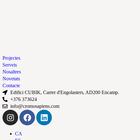
Projectes
Serveis
Nosaltres
Novetats
Contacte
Edifici CUBIK, Carrer d'Engolasters, AD200 Encamp.
+376 373624
info@cromosapiens.com
CA