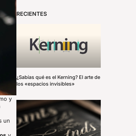
RECIENTES
¿Sabías qué es el Kerning? El arte de
los «espacios invisibles»
tmo y
a
s un
ios
y