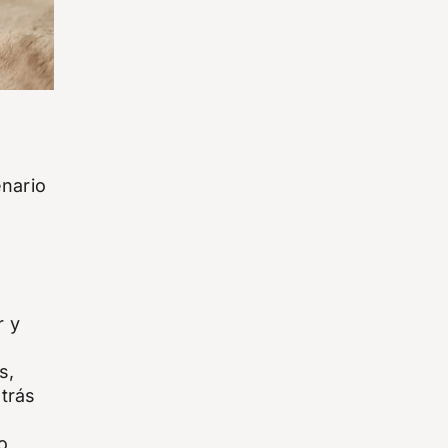
enario
r y
s,
trás
o