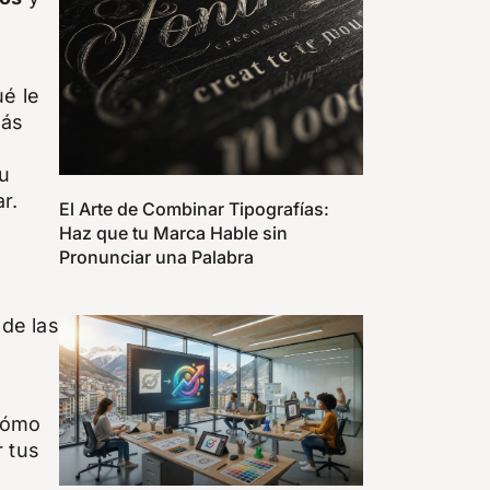
ué le
más
su
r.
El Arte de Combinar Tipografías:
Haz que tu Marca Hable sin
Pronunciar una Palabra
s
 de las
Cómo
r tus