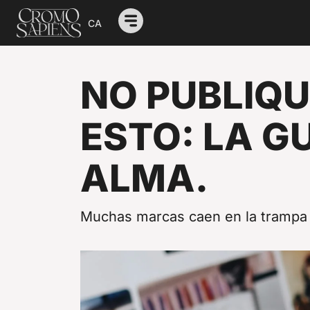
CA
PROYECTOS
NO PUBLIQU
SERVICIOS
NOSOTROS
ESTO: LA G
NOVEDADE
ALMA.
CONTACTO
Muchas marcas caen en la trampa d
Edifici CUBIK, Carrer d'Engolasters, AD200 Enc
+376 373624
info@cromosapiens.com