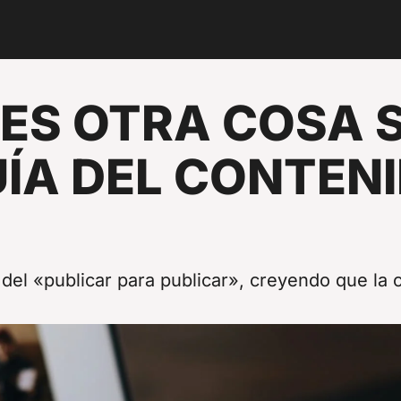
ES OTRA COSA S
UÍA DEL CONTEN
S
el «publicar para publicar», creyendo que la c
amp.