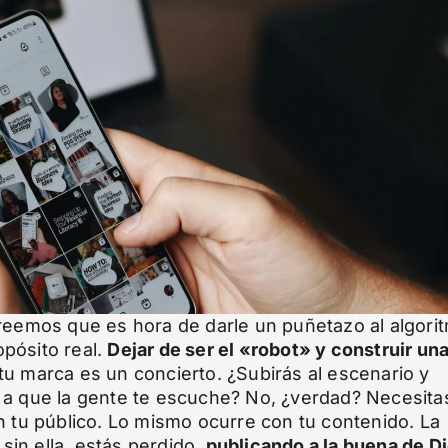
creemos que es hora de darle un puñetazo al algori
pósito real.
Dejar de ser el «robot» y construir un
tu marca es un concierto. ¿Subirás al escenario y
 a que la gente te escuche? No, ¿verdad? Necesita
n tu público. Lo mismo ocurre con tu contenido. La
 sin ella, estás perdido,
publicando a la buena de D